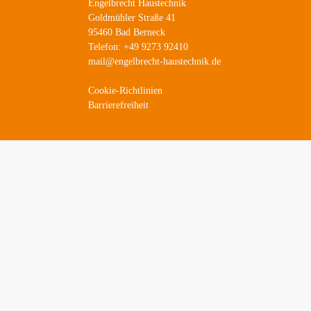
Engelbrecht Haustechnik
Goldmühler Straße 41
95460 Bad Berneck
Telefon: +49 9273 92410
mail@engelbrecht-haustechnik.de
Cookie-Richtlinien
Barrierefreiheit