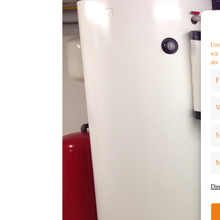
Um 
wir
der 
F
V
S
M
Die