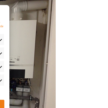
n
ile
rlieben
atistiken
rketing