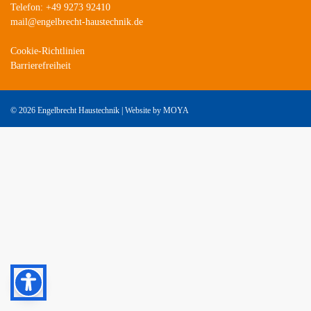
Telefon: +49 9273 92410
mail@engelbrecht-haustechnik.de
Cookie-Richtlinien
Barrierefreiheit
©
2026 Engelbrecht Haustechnik | Website by
MOYA