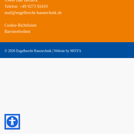
95460 Bad Berneck
Telefon: +49 9273 92410
mail@engelbrecht-haustechnik.de
Cookie-Richtlinien
Barrierefreiheit
©
2026 Engelbrecht Haustechnik | Website by
MOYA