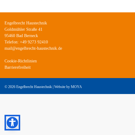
Engelbrecht Haustechnik
Goldmühler Straße 41
95460 Bad Berneck
Telefon: +49 9273 92410
mail@engelbrecht-haustechnik.de
Cookie-Richtlinien
Barrierefreiheit
©
2026 Engelbrecht Haustechnik | Website by
MOYA