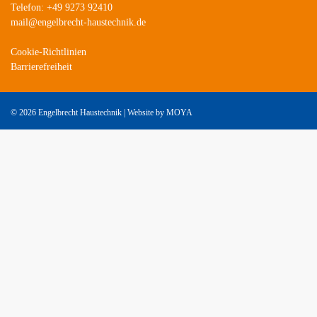
Telefon: +49 9273 92410
mail@engelbrecht-haustechnik.de
Cookie-Richtlinien
Barrierefreiheit
©
2026 Engelbrecht Haustechnik | Website by
MOYA