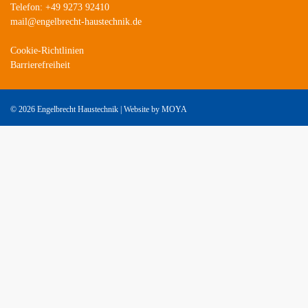
Telefon: +49 9273 92410
mail@engelbrecht-haustechnik.de
Cookie-Richtlinien
Barrierefreiheit
©
2026 Engelbrecht Haustechnik | Website by
MOYA