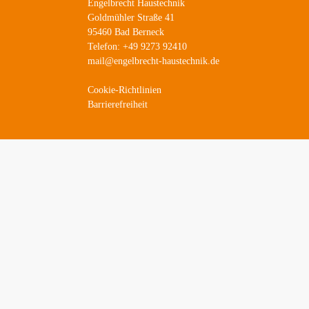
Engelbrecht Haustechnik
Goldmühler Straße 41
95460 Bad Berneck
Telefon: +49 9273 92410
mail@engelbrecht-haustechnik.de
Cookie-Richtlinien
Barrierefreiheit