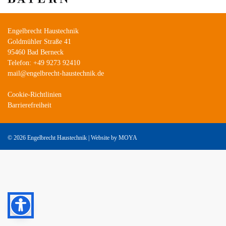
Engelbrecht Haustechnik
Goldmühler Straße 41
95460 Bad Berneck
Telefon: +49 9273 92410
mail@engelbrecht-haustechnik.de
Cookie-Richtlinien
Barrierefreiheit
©
2026 Engelbrecht Haustechnik | Website by
MOYA