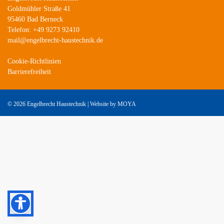
Goldmühler Straße 41
95460 Bad Berneck
Telefon: +49 9273 92410
mail@engelbrecht-haustechnik.de
Cookie-Richtlinien
Barrierefreiheit
©
2026 Engelbrecht Haustechnik | Website by
MOYA